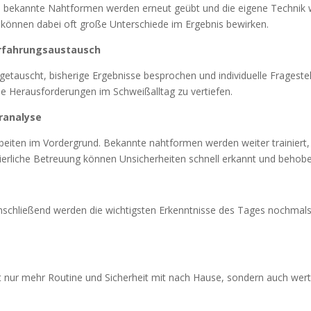
s bekannte Nahtformen werden erneut geübt und die eigene Technik we
 können dabei oft große Unterschiede im Ergebnis bewirken.
Erfahrungsaustausch
tauscht, bisherige Ergebnisse besprochen und individuelle Fragest
che Herausforderungen im Schweißalltag zu vertiefen.
eranalyse
Arbeiten im Vordergrund. Bekannte nahtformen werden weiter trainiert,
nuierliche Betreuung können Unsicherheiten schnell erkannt und behob
nschließend werden die wichtigsten Erkenntnisse des Tages nochma
nur mehr Routine und Sicherheit mit nach Hause, sondern auch wertvo