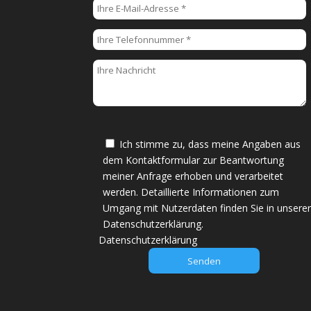
i
t
t
e
l
a
s
s
e
Ich stimme zu, dass meine Angaben aus
d
dem Kontaktformular zur Beantwortung
i
meiner Anfrage erhoben und verarbeitet
e
werden. Detaillierte Informationen zum
s
Umgang mit Nutzerdaten finden Sie in unsere
e
Datenschutzerklärung.
s
Datenschutzerklärung
F
e
l
d