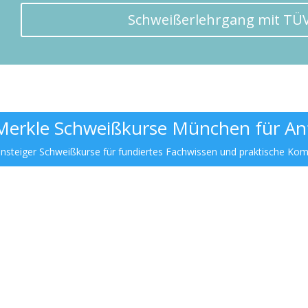
Schweißerlehrgang mit TÜV-
Merkle Schweißkurse München für An
insteiger Schweißkurse für fundiertes Fachwissen und praktische Kom
Zu den nächsten Terminen
Zu