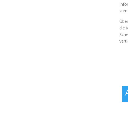
Info
zum 
Über
die 
Schw
vert