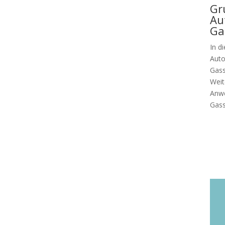
Gr
Au
Ga
In d
Auto
Gass
Weit
Anwe
Gass