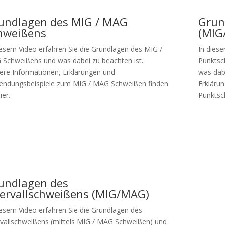
undlagen des MIG / MAG
Grun
hweißens
(MIG
iesem Video erfahren Sie die Grundlagen des MIG /
In dies
Schweißens und was dabei zu beachten ist.
Punktsc
ere Informationen, Erklärungen und
was dab
ndungsbeispiele zum MIG / MAG Schweißen finden
Erkläru
ier.
Punktsch
zum Video
zu
undlagen des
tervallschweißens (MIG/MAG)
iesem Video erfahren Sie die Grundlagen des
rvallschweißens (mittels MIG / MAG Schweißen) und