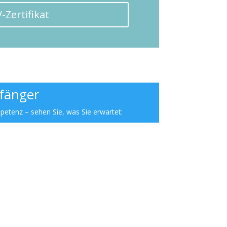
Zertifikat
fänger
petenz – sehen Sie, was Sie erwartet:
 den nächsten Terminen