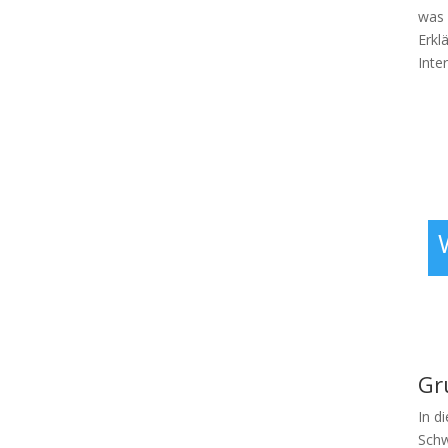
was 
Erkl
Inte
Gr
In d
Schw