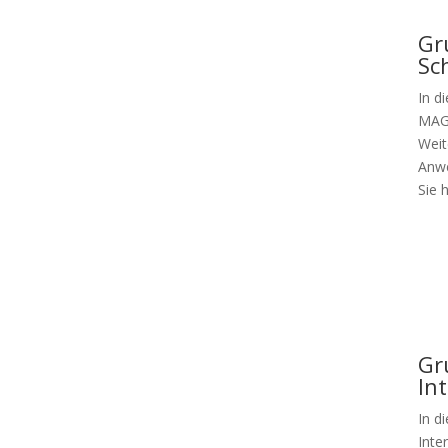
Gr
Sc
In d
MAG 
Weit
Anwe
Sie h
Gr
In
In d
Inte