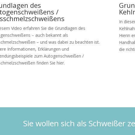
undlagen des
Grun
togenschweißens /
Kehl
sschmelzschweißens
In dies
iesem Video erfahren Sie die Grundlagen des
Kehlnah
genschweißens – auch bekannt als
Hierin e
chmelzschweißen – und was dabei zu beachten ist.
Handhab
ere Informationen, Erklärungen und
die rich
ndungsbeispiele zum Autogenschweißen /
chmelzschweißen finden Sie hier.
zu
zum Video
Sie wollen sich als Schweißer ze