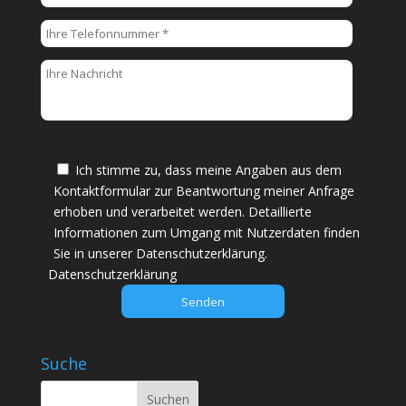
t
t
e
l
a
s
s
e
Ich stimme zu, dass meine Angaben aus dem
d
Kontaktformular zur Beantwortung meiner Anfrage
i
erhoben und verarbeitet werden. Detaillierte
e
Informationen zum Umgang mit Nutzerdaten finden
s
Sie in unserer Datenschutzerklärung.
e
Datenschutzerklärung
s
F
e
l
Suche
d
l