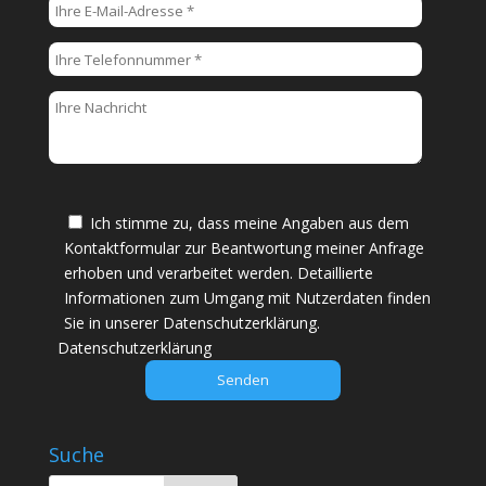
i
t
t
e
l
a
s
s
e
Ich stimme zu, dass meine Angaben aus dem
d
Kontaktformular zur Beantwortung meiner Anfrage
i
erhoben und verarbeitet werden. Detaillierte
e
Informationen zum Umgang mit Nutzerdaten finden
s
Sie in unserer Datenschutzerklärung.
e
Datenschutzerklärung
s
F
e
l
Suche
d