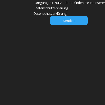
s
Umgang mit Nutzerdaten finden Sie in unsere
e
Datenschutzerklärung.
s
Datenschutzerklärung
F
e
l
d
l
e
e
r
.