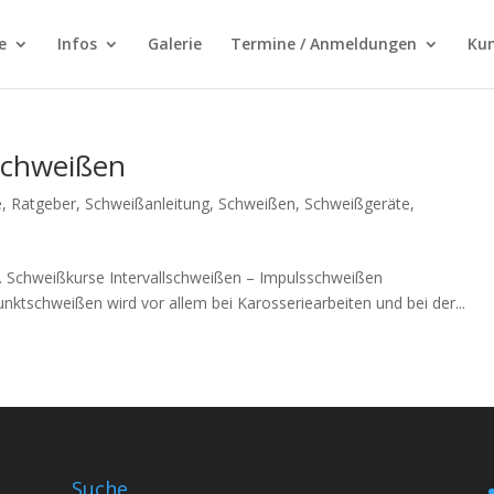
e
Infos
Galerie
Termine / Anmeldungen
Ku
schweißen
e
,
Ratgeber
,
Schweißanleitung
,
Schweißen
,
Schweißgeräte
,
. Schweißkurse Intervallschweißen – Impulsschweißen
tschweißen wird vor allem bei Karosseriearbeiten und bei der...
Suche