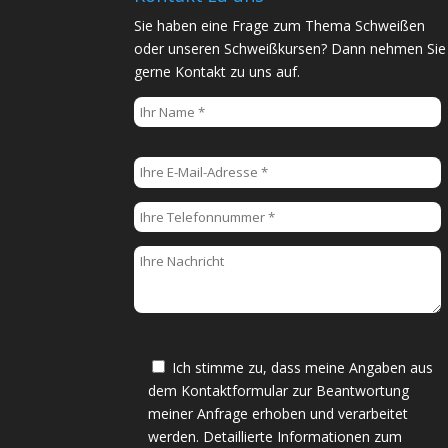
Sie haben eine Frage zum Thema Schweißen
oder unseren Schweißkursen? Dann nehmen Sie
gerne Kontakt zu uns auf.
B
i
t
t
e
l
a
s
s
e
Ich stimme zu, dass meine Angaben aus
d
dem Kontaktformular zur Beantwortung
i
meiner Anfrage erhoben und verarbeitet
e
werden. Detaillierte Informationen zum