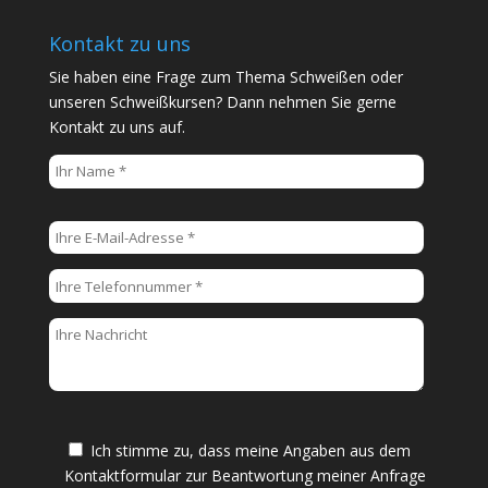
Kontakt zu uns
Sie haben eine Frage zum Thema Schweißen oder
unseren Schweißkursen? Dann nehmen Sie gerne
Kontakt zu uns auf.
B
i
t
t
e
l
a
s
s
e
Ich stimme zu, dass meine Angaben aus dem
d
Kontaktformular zur Beantwortung meiner Anfrage