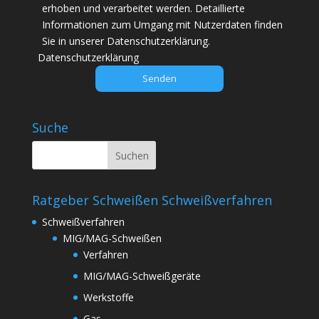
i
erhoben und verarbeitet werden. Detaillierte
e
Informationen zum Umgang mit Nutzerdaten finden
s
Sie in unserer Datenschutzerklärung.
e
Datenschutzerklärung
s
F
e
l
Suche
d
l
e
e
Ratgeber Schweißen Schweißverfahren
r
.
Schweißverfahren
MIG/MAG-Schweißen
Verfahren
MIG/MAG-Schweißgeräte
Werkstoffe
Gas