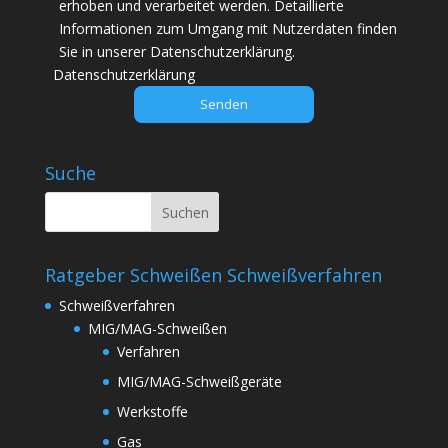
erhoben und verarbeitet werden. Detaillierte
e
Informationen zum Umgang mit Nutzerdaten finden
s
Sie in unserer Datenschutzerklärung.
e
Datenschutzerklärung
s
F
e
l
Suche
d
l
e
e
Ratgeber Schweißen Schweißverfahren
r
.
Schweißverfahren
MIG/MAG-Schweißen
Verfahren
MIG/MAG-Schweißgeräte
Werkstoffe
Gas