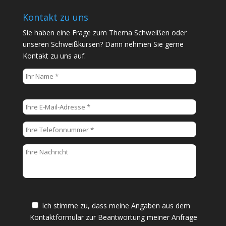
Kontakt zu uns
Sie haben eine Frage zum Thema Schweißen oder
unseren Schweißkursen? Dann nehmen Sie gerne
Kontakt zu uns auf.
B
i
t
t
e
l
a
s
s
e
Ich stimme zu, dass meine Angaben aus dem
d
Kontaktformular zur Beantwortung meiner Anfrage
i