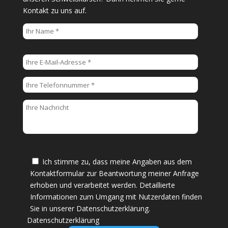
Kontakt zu uns auf.
B
i
t
t
e
l
a
s
s
e
Ich stimme zu, dass meine Angaben aus dem
d
Kontaktformular zur Beantwortung meiner Anfrage
i
erhoben und verarbeitet werden. Detaillierte
e
Informationen zum Umgang mit Nutzerdaten finden
s
Sie in unserer Datenschutzerklärung.
e
Datenschutzerklärung