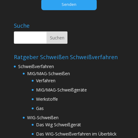
s
F
e
l
Suche
d
l
e
e
Ratgeber Schweißen Schweißverfahren
r
.
Schweißverfahren
MIG/MAG-Schweißen
Verfahren
MIG/MAG-Schweißgeräte
Werkstoffe
Gas
WIG-Schweißen
Das Wig Schweißgerät
Das WIG-Schweißverfahren im Überblick